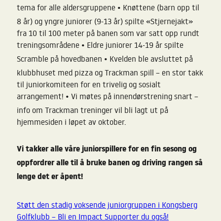
•
tema for alle aldersgruppene
Knøttene (barn opp til
8 år) og yngre juniorer (9-13 år) spilte «Stjernejakt»
fra 10 til 100 meter på banen som var satt opp rundt
•
treningsområdene
Eldre juniorer 14-19 år spilte
•
Scramble på hovedbanen
Kvelden ble avsluttet på
klubbhuset med pizza og Trackman spill – en stor takk
til juniorkomiteen for en trivelig og sosialt
•
arrangement!
Vi møtes på innendørstrening snart –
info om Trackman treninger vil bli lagt ut på
hjemmesiden i løpet av oktober.
Vi takker alle våre juniorspillere for en fin sesong og
oppfordrer alle til å bruke banen og driving rangen så
lenge det er åpent!
Støtt den stadig voksende juniorgruppen i Kongsberg
Golfklubb – Bli en Impact Supporter du og
så!