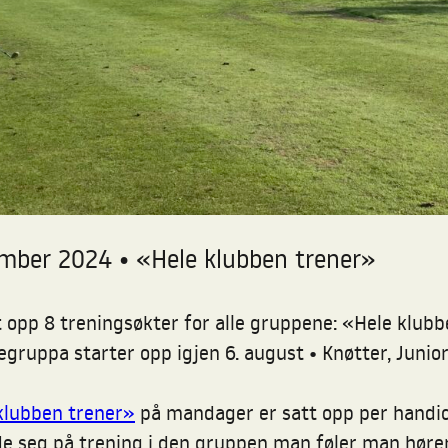
•
tember 2024
«Hele klubben trener»
 opp 8 treningsøkter for alle gruppene: «Hele klubb
gruppa starter opp igjen 6. august • Knøtter, Junior
klubben trener»
på mandager er satt opp per handi
elde seg på trening i den gruppen man føler man hør