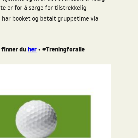
 er for å sørge for tilstrekkelig
 har booket og betalt gruppetime via
 finner du
h
er
•
#Treningforalle